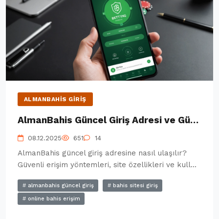
ALMANBAHIS GIRIŞ
AlmanBahis Güncel Giriş Adresi ve Güvenli Erişim Yolları
08.12.2025
651
14
AlmanBahis güncel giriş adresine nasıl ulaşılır?
Güvenli erişim yöntemleri, site özellikleri ve kull...
almanbahis güncel giriş
bahis sitesi giriş
online bahis erişim